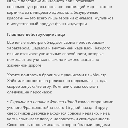
Игры с персонажами «Монстр Хай» отражают
современную реальность, где настоящий мир — это не
картинка из глянцевого журнала, а безупречные
красотки — это всего лишь героини фильмов, мультиков
и искусственный продукт фэшн-индустрии.
Главные действующие лица
Все юные монстры обладают своим неповторимым
характером, шармом и внутренней харизмой. Каждого
из них отличают уникальные способности, которые
помогают им учиться в школе и смело шагать по
жизненной дороге.
Хотите поиграть в бродилки с учениками из «Монстр
Хай» или погонять на роликах по подземелью, тогда
скорее запускайте игру. Компанию вам составят
следующие персонажи:
•
Скромная и наивная Френки Штей
ожила стараниями
ученого Франкенштейна всего 15 дней назад. В кругу
сверстников девочка находится совсем недавно, из-за
чего испытывает легкую неловкость и сконфуженность.
Свою неопытность милашка с черно-белыми прядями