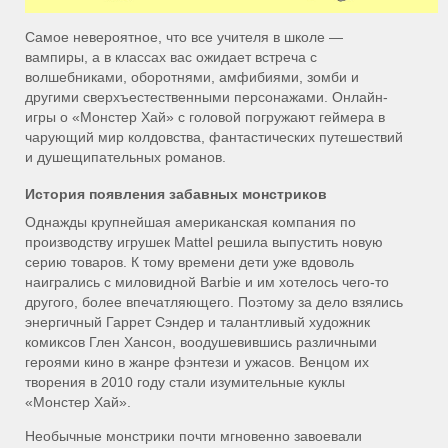
Самое невероятное, что все учителя в школе —
вампиры, а в классах вас ожидает встреча с
волшебниками, оборотнями, амфибиями, зомби и
другими сверхъестественными персонажами. Онлайн-
игры о «Монстер Хай» с головой погружают геймера в
чарующий мир колдовства, фантастических путешествий
и душещипательных романов.
История появления забавных монстриков
Однажды крупнейшая американская компания по
производству игрушек Mattel решила выпустить новую
серию товаров. К тому времени дети уже вдоволь
наигрались с миловидной Barbie и им хотелось чего-то
другого, более впечатляющего. Поэтому за дело взялись
энергичный Гаррет Сэндер и талантливый художник
комиксов Глен Хансон, воодушевившись различными
героями кино в жанре фэнтези и ужасов. Венцом их
творения в 2010 году стали изумительные куклы
«Монстер Хай».
Необычные монстрики почти мгновенно завоевали