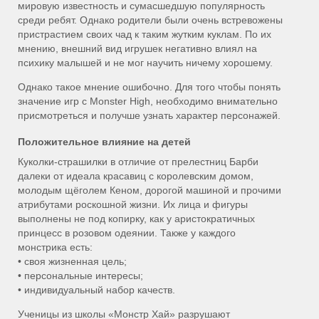
мировую известность и сумасшедшую популярность
среди ребят. Однако родители были очень встревожены
пристрастием своих чад к таким жутким куклам. По их
мнению, внешний вид игрушек негативно влиял на
психику малышей и не мог научить ничему хорошему.
Однако такое мнение ошибочно. Для того чтобы понять
значение игр с Monster High, необходимо внимательно
присмотреться и получше узнать характер персонажей.
Положительное влияние на детей
Куколки-страшилки в отличие от прелестниц Барби
далеки от идеала красавиц с королевским домом,
молодым щёголем Кеном, дорогой машиной и прочими
атрибутами роскошной жизни. Их лица и фигуры
выполнены не под копирку, как у аристократичных
принцесс в розовом одеянии. Также у каждого
монстрика есть:
•
своя жизненная цель;
•
персональные интересы;
•
индивидуальный набор качеств.
Ученицы из школы «Монстр Хай» разрушают