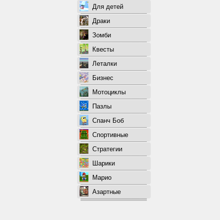
Для детей
Драки
Зомби
Квесты
Леталки
Бизнес
Мотоциклы
Пазлы
Спанч Боб
Спортивные
Стратегии
Шарики
Марио
Азартные