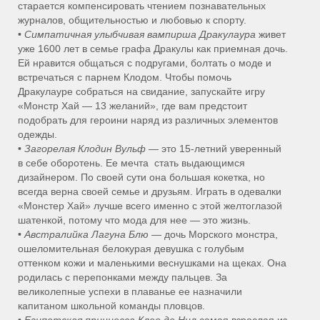
старается компенсировать чтением познавательных
журналов, общительностью и любовью к спорту.
•
Симпатичная улыбчивая вампирша Дракулаура
живет
уже 1600 лет в семье графа Дракулы как приемная дочь.
Ей нравится общаться с подругами, болтать о моде и
встречаться с парнем Клодом. Чтобы помочь
Дракулауре собраться на свидание, запускайте игру
«Монстр Хай — 13 желаний», где вам предстоит
подобрать для героини наряд из различных элементов
одежды.
•
Загорелая Клодин Вульф
— это 15-летний уверенный
в себе оборотень. Ее мечта стать выдающимся
дизайнером. По своей сути она большая кокетка, но
всегда верна своей семье и друзьям. Играть в одевалки
«Монстер Хай» лучше всего именно с этой желтоглазой
шатенкой, потому что мода для нее — это жизнь.
•
Австралийка Лагуна Блю
— дочь Морского монстра,
ошеломительная белокурая девушка с голубым
оттенком кожи и маленькими веснушками на щеках. Она
родилась с перепонками между пальцев. За
великолепные успехи в плаванье ее назначили
капитаном школьной команды пловцов.
•
Египетская принцесса Клео де Нил
самая взрослая из